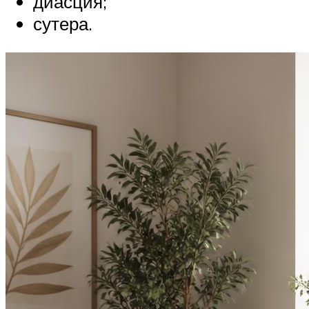
диасция;
сутера.