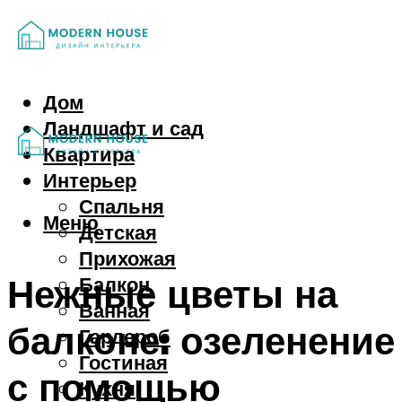
Дом
Ландшафт и сад
Квартира
Интерьер
Спальня
Меню
Детская
Прихожая
Нежные цветы на
Балкон
Ванная
балконе: озеленение
Гардероб
Гостиная
с помощью
Кухня