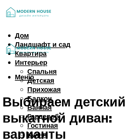
Дом
Ландшафт и сад
Квартира
Интерьер
Спальня
Меню
Детская
Прихожая
Выбираем детский
Балкон
Ванная
выкатной диван:
Гардероб
Гостиная
варианты
Кухня