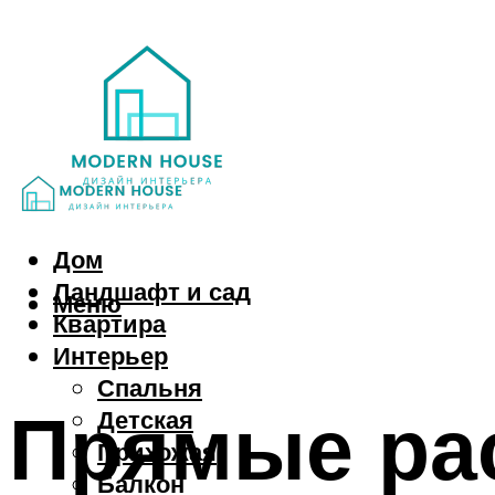
Дом
Ландшафт и сад
Меню
Квартира
Интерьер
Спальня
Прямые ра
Детская
Прихожая
Балкон