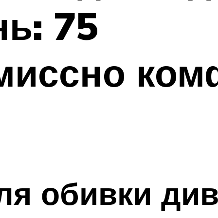
ь: 75
миссно ком
ля обивки ди