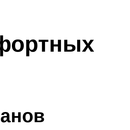
фортных
ванов