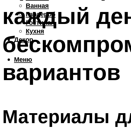
Ванная
каждый ден
Гардероб
Гостиная
Кухня
бескомпро
Декор
Меню
вариантов
Материалы д