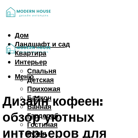
Дом
Ландшафт и сад
Квартира
Интерьер
Спальня
Меню
Детская
Прихожая
Дизайн кофеен:
Балкон
Ванная
обзор уютных
Гардероб
Гостиная
интерьеров для
Кухня