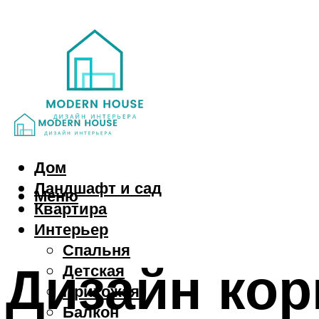
Дом
Ландшафт и сад
Меню
Квартира
Интерьер
Спальня
Дизайн кор
Детская
Прихожая
Балкон