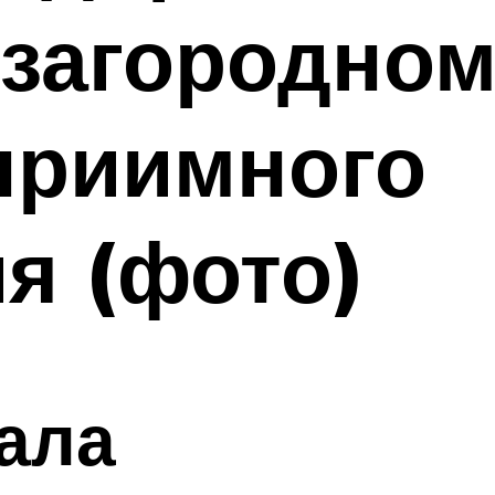
 загородном
приимного
я (фото)
ала