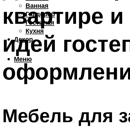
Ванная
квартире и
Гардероб
Гостиная
Кухня
идей госте
Декор
Меню
оформлени
Мебель для з