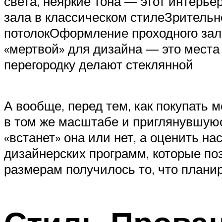
света, неяркие тона — этот интерь
зала в классическом стилеЗритель
потолокОформление проходного зал
«мертвой» для дизайна — это места
перегородку делают стеклянной
А вообще, перед тем, как покупать
в том же масштабе и приглянувшуюс
«встанет» она или нет, а оценить н
дизайнерских программ, которые поз
размерам получилось то, что плани