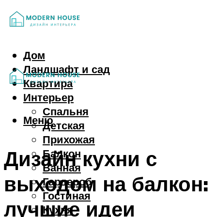
Дом
Ландшафт и сад
Квартира
Интерьер
Спальня
Меню
Детская
Прихожая
Дизайн кухни с
Балкон
Ванная
выходом на балкон:
Гардероб
Гостиная
лучшие идеи
Кухня