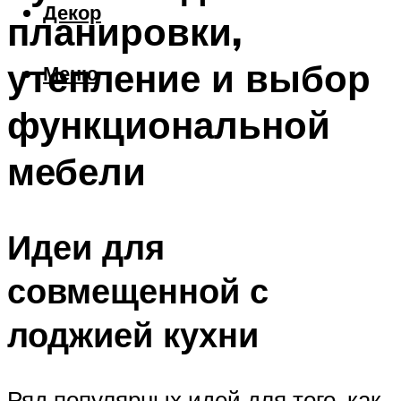
Декор
планировки,
утепление и выбор
Меню
функциональной
мебели
Идеи для
совмещенной с
лоджией кухни
Ряд популярных идей для того, как