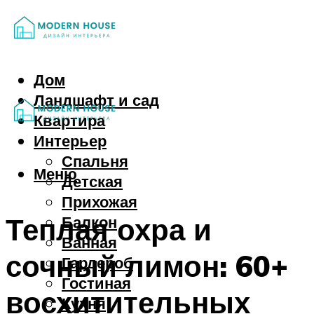
Дом
Ландшафт и сад
Квартира
Интерьер
Спальня
Меню
Детская
Прихожая
Теплая охра и
Балкон
Ванная
сочный лимон: 60+
Гардероб
Гостиная
восхитительных
Кухня