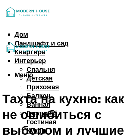
Дом
Ландшафт и сад
Квартира
Интерьер
Спальня
Меню
Детская
Прихожая
Тахта на кухню: как
Балкон
Ванная
не ошибиться с
Гардероб
Гостиная
выбором и лучшие
Кухня