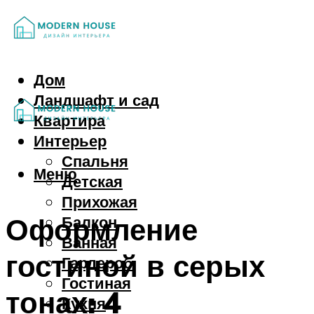
Дом
Ландшафт и сад
Квартира
Интерьер
Спальня
Меню
Детская
Прихожая
Оформление
Балкон
Ванная
гостиной в серых
Гардероб
Гостиная
тонах: 4
Кухня