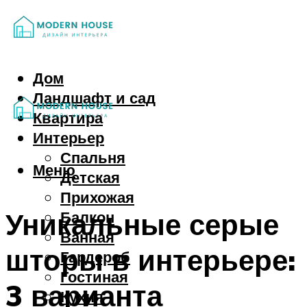
Дом
Ландшафт и сад
Квартира
Интерьер
Спальня
Меню
Детская
Прихожая
Уникальные серые
Балкон
Ванная
шторы в интерьере:
Гардероб
Гостиная
3 варианта
Кухня