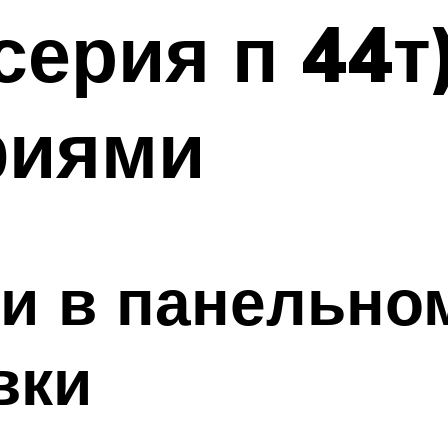
серия п 44т
фиями
и в панельно
вки