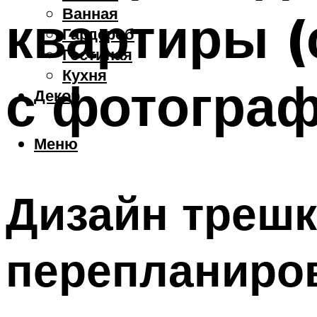
Ванная
квартиры (
Гардероб
Гостиная
Кухня
с фотогра
Декор
Меню
Дизайн трешк
перепланиро