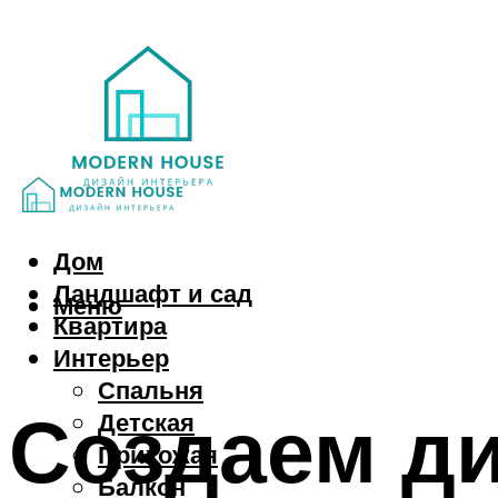
Дом
Ландшафт и сад
Меню
Квартира
Интерьер
Спальня
Создаем ди
Детская
Прихожая
Балкон