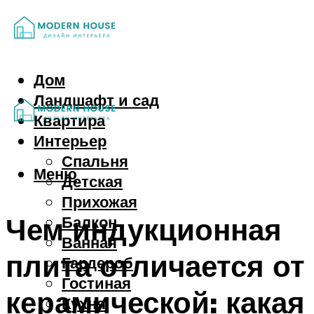
Дом
Ландшафт и сад
Квартира
Интерьер
Спальня
Меню
Детская
Прихожая
Чем индукционная
Балкон
Ванная
плита отличается от
Гардероб
Гостиная
керамической: какая
Кухня