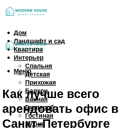
Дом
Ландшафт и сад
Квартира
Интерьер
Спальня
Меню
Детская
Прихожая
Как лучше всего
Балкон
Ванная
арендовать офис в
Гардероб
Гостиная
Санкт-Петербурге
Кухня