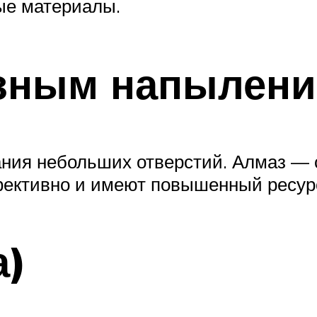
дые материалы.
азным напылен
ния небольших отверстий. Алмаз — 
фективно и имеют повышенный ресурс
а)