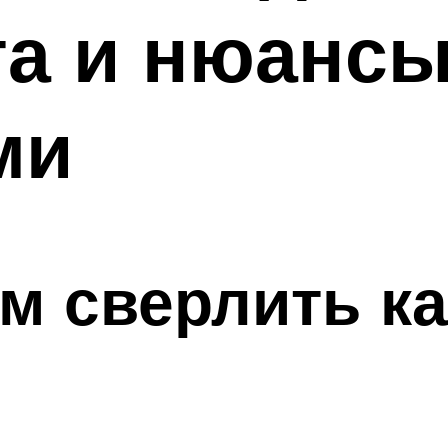
а и нюансы
ми
ом сверлить 