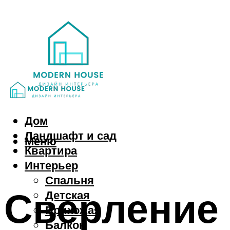
Дом
Ландшафт и сад
Меню
Квартира
Интерьер
Спальня
Сверление 
Детская
Прихожая
Балкон