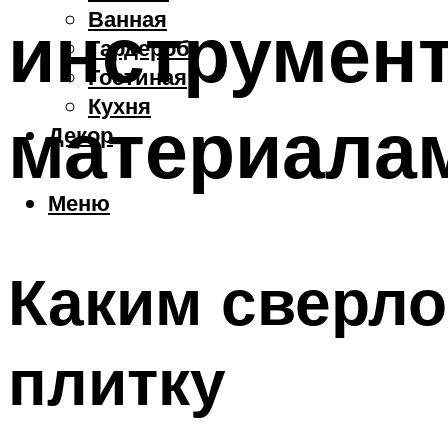
Ванная
инструмент
Гардероб
Гостиная
Кухня
материала
Декор
Меню
Каким сверл
плитку