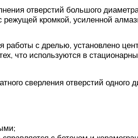
нения отверстий большого диаметра,
 с режущей кромкой, усиленной алма
ля работы с дрелью, установлено цен
тех, что используются в стационарны
атного сверления отверстий одного д
ыми;
справляется с бетоном и керамогра