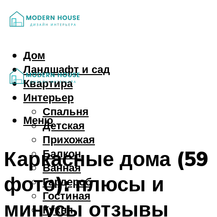
Дом
Ландшафт и сад
Квартира
Интерьер
Спальня
Меню
Детская
Прихожая
Каркасные дома (59
Балкон
Ванная
фото): плюсы и
Гардероб
Гостиная
минусы отзывы
Кухня