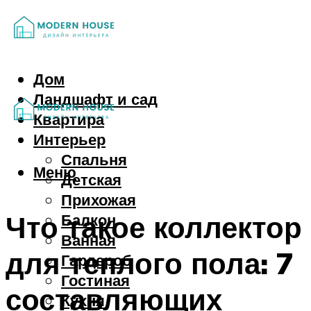
Дом
Ландшафт и сад
Квартира
Интерьер
Спальня
Меню
Детская
Прихожая
Что такое коллектор
Балкон
Ванная
для теплого пола: 7
Гардероб
Гостиная
составляющих
Кухня