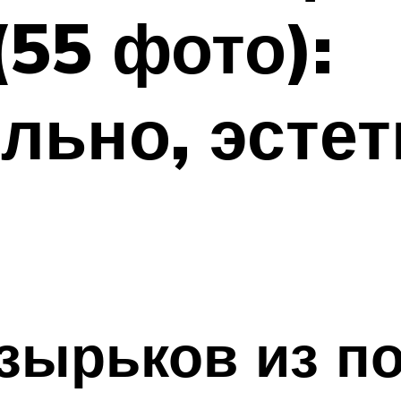
55 фото):
льно, эстет
зырьков из п