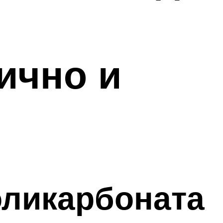
ично и
оликарбоната