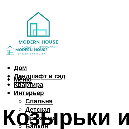
Дом
Ландшафт и сад
Меню
Квартира
Интерьер
Спальня
Козырьки и
Детская
Прихожая
Балкон