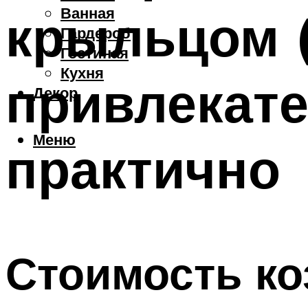
Ванная
крыльцом (
Гардероб
Гостиная
Кухня
привлекате
Декор
Меню
практично
Стоимость ко