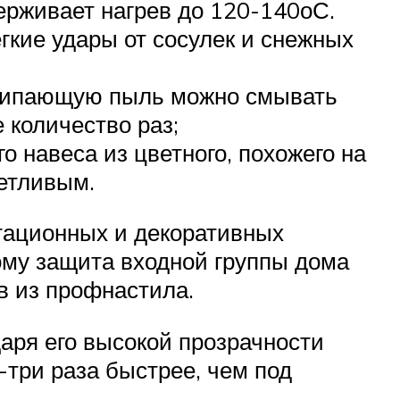
ерживает нагрев до 120-140оС.
кие удары от сосулек и снежных
рилипающую пыль можно смывать
 количество раз;
 навеса из цветного, похожего на
ветливым.
тационных и декоративных
ому защита входной группы дома
в из профнастила.
даря его высокой прозрачности
-три раза быстрее, чем под