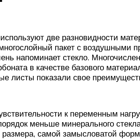
т
 используют две разновидности мате
многослойный пакет с воздушными пр
чень напоминает стекло. Многочисле
боната в качестве базового материа
ные листы показали свое преимущес
чувствительности к переменным нагру
порядок меньше минерального стекл
о размера, самой замысловатой форм