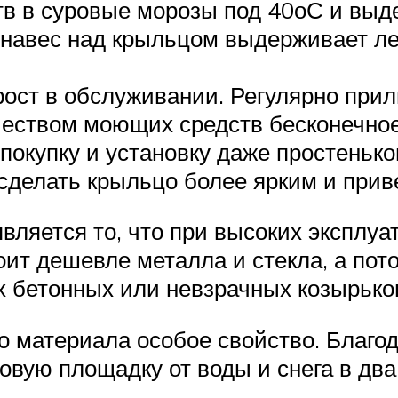
тв в суровые морозы под 40оС и выд
навес над крыльцом выдерживает лег
прост в обслуживании. Регулярно п
еством моющих средств бесконечное
купку и установку даже простенького
 сделать крыльцо более ярким и при
ляется то, что при высоких эксплуа
оит дешевле металла и стекла, а пот
 бетонных или невзрачных козырько
о материала особое свойство. Благо
вую площадку от воды и снега в два