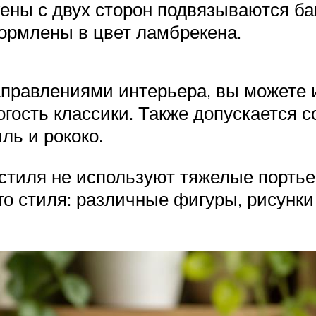
кены с двух сторон подвязываются б
ормлены в цвет ламбрекена.
аправлениями интерьера, вы можете 
огость классики. Также допускается 
ль и рококо.
о стиля не используют тяжелые порт
ого стиля: различные фигуры, рисун