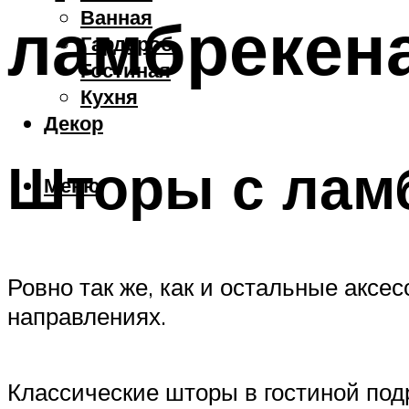
Ванная
ламбрекена
Гардероб
Гостиная
Кухня
Декор
Шторы с ламб
Меню
Ровно так же, как и остальные акс
направлениях.
Классические шторы в гостиной по