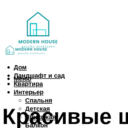
Дом
Ландшафт и сад
Меню
Квартира
Интерьер
Спальня
Красивые ш
Детская
Прихожая
Балкон