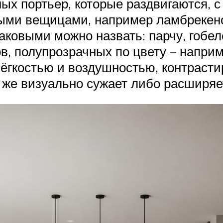
х портьер, которые раздвигаются, с
ыми вещицами, например ламбрекено
ковыми можно назвать: парчу, гобелен
ов, полупрозрачных по цвету – напри
ёгкостью и воздушностью, контрасти
же визуально сужает либо расширяет