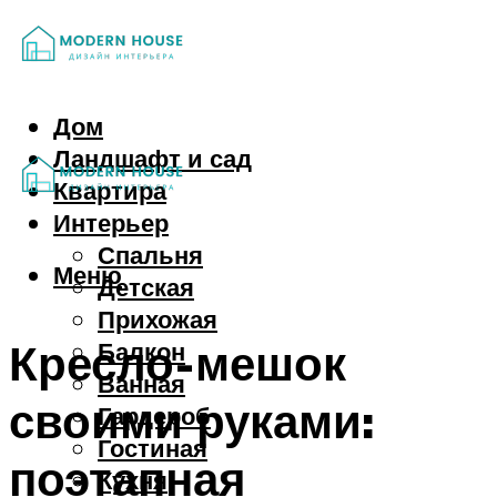
Дом
Ландшафт и сад
Квартира
Интерьер
Спальня
Меню
Детская
Прихожая
Кресло-мешок
Балкон
Ванная
своими руками:
Гардероб
Гостиная
поэтапная
Кухня