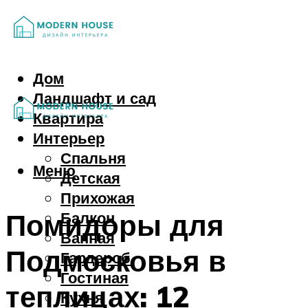
Дом
Ландшафт и сад
Квартира
Интерьер
Спальня
Меню
Детская
Прихожая
Помидоры для
Балкон
Ванная
Подмосковья в
Гардероб
Гостиная
теплицах: 12
Кухня