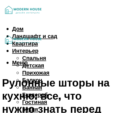
Дом
Ландшафт и сад
Квартира
Интерьер
Спальня
Меню
Детская
Прихожая
Рулонные шторы на
Балкон
Ванная
кухню: все, что
Гардероб
Гостиная
нужно знать перед
Кухня