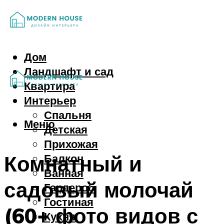
Дом
Ландшафт и сад
Квартира
Интерьер
Спальня
Меню
Детская
Прихожая
Комнатный и
Балкон
Ванная
садовый молочай
Гардероб
Гостиная
(60+ фото видов с
Кухня