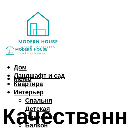
Дом
Ландшафт и сад
Меню
Квартира
Интерьер
Спальня
Качественн
Детская
Прихожая
Балкон