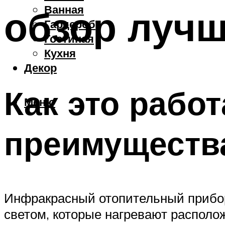
Ванная
обзор лучш
Гардероб
Гостиная
Кухня
Декор
Как это работ
Меню
преимуществ
Инфракрасный отопительный прибор
светом, которые нагревают располо