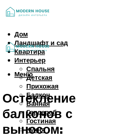
Дом
Ландшафт и сад
Квартира
Интерьер
Спальня
Меню
Детская
Прихожая
Остекление
Балкон
Ванная
балконов с
Гардероб
Гостиная
выносом:
Кухня