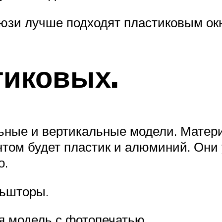
юзи лучше подходят пластиковым окн
тиковых.
ьные и вертикальные модели. Матер
нтом будет пластик и алюминий. Они
о.
льшторы.
я модель с фотопечатью.