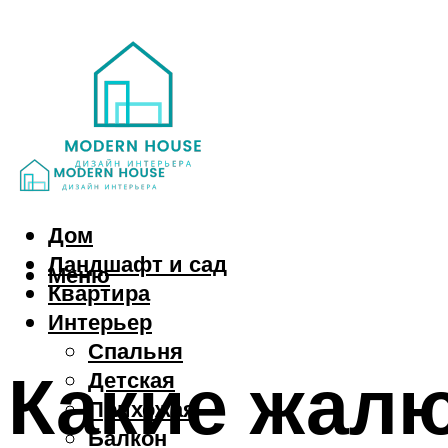
Дом
Ландшафт и сад
Меню
Квартира
Интерьер
Спальня
Какие жалю
Детская
Прихожая
Балкон