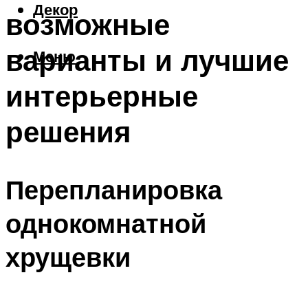
Декор
возможные
варианты и лучшие
Меню
интерьерные
решения
Перепланировка
однокомнатной
хрущевки