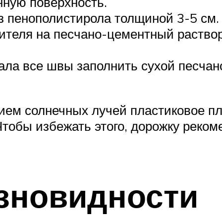
нную поверхность.
з пенополистирола толщиной 3-5 см.
ителя на песчано-цементный раство
иала все швы заполнить сухой песча
вием солнечных лучей пластиковое п
тобы избежать этого, дорожку реком
зновидности