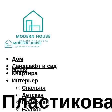
Дом
Ландшафт и сад
Меню
Квартира
Интерьер
Спальня
Пластикова
Детская
Прихожая
Балкон