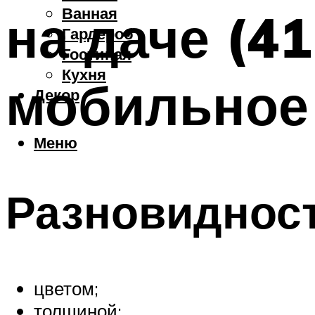
Ванная
на даче (4
Гардероб
Гостиная
Кухня
мобильное
Декор
Меню
Разновидност
цветом;
толщиной;