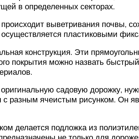
ущей в определенных секторах.
е происходит выветривания почвы, с
и осуществляется пластиковыми фикс
льная конструкция. Эти прямоугольн
го покрытия можно назвать быстрый
ериалов.
 оригинальную садовую дорожку, нуж
 с разным ячеистым рисунком. Он я
жом делается подложка из полиэтил
предназначены не только для дороже