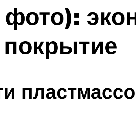
1 фото): эк
 покрытие
и пластмассо