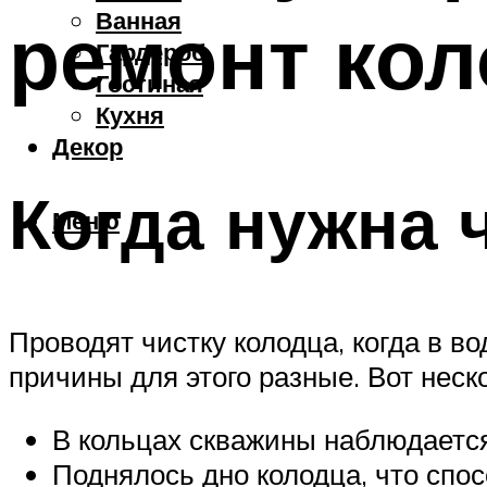
Ванная
ремонт кол
Гардероб
Гостиная
Кухня
Декор
Когда нужна 
Меню
Проводят чистку колодца, когда в в
причины для этого разные. Вот неско
В кольцах скважины наблюдается
Поднялось дно колодца, что спос