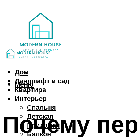
Дом
Ландшафт и сад
Меню
Квартира
Интерьер
Спальня
Почему пе
Детская
Прихожая
Балкон