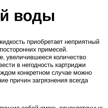
ой воды
жидкость приобретает неприятный
 посторонних примесей.
же, увеличившееся количество
вести в негодность картриджи
каждом конкретном случае можно
ние причин загрязнения всегда
вляющие собой смесь одноклеточных