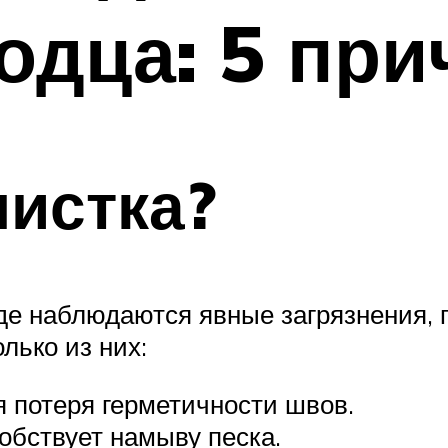
одца: 5 при
чистка?
оде наблюдаются явные загрязнения, 
лько из них:
 потеря герметичности швов.
обствует намыву песка.