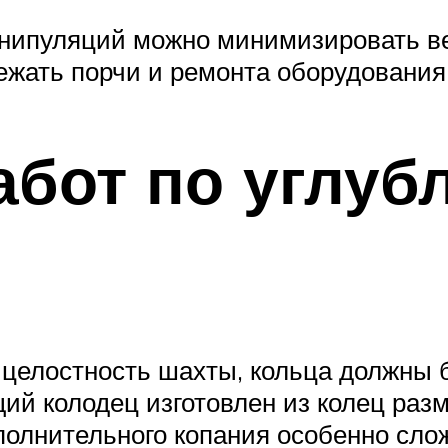
анипуляций можно минимизировать ве
ежать порчи и ремонта оборудования
абот по углу
целостность шахты, кольца должны 
й колодец изготовлен из колец разм
полнительного копания особенно сло