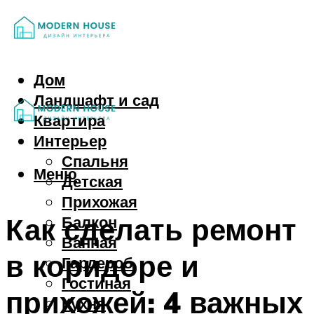
Дом
Ландшафт и сад
Квартира
Интерьер
Спальня
Меню
Детская
Прихожая
Как сделать ремонт
Балкон
Ванная
в коридоре и
Гардероб
Гостиная
прихожей: 4 важных
Кухня