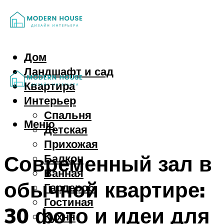
Дом
Ландшафт и сад
Квартира
Интерьер
Спальня
Меню
Детская
Прихожая
Современный зал в
Балкон
Ванная
обычной квартире:
Гардероб
Гостиная
30 фото и идеи для
Кухня