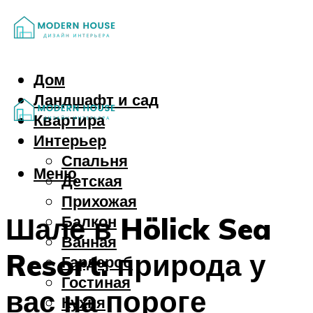
Дом
Ландшафт и сад
Квартира
Интерьер
Спальня
Меню
Детская
Прихожая
Шале в Hölick Sea
Балкон
Ванная
Resort: природа у
Гардероб
Гостиная
вас на пороге
Кухня