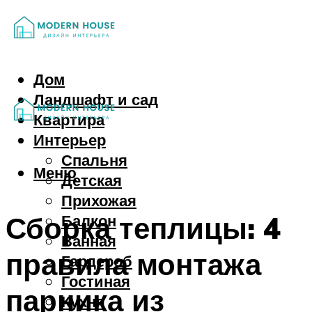
Дом
Ландшафт и сад
Квартира
Интерьер
Спальня
Меню
Детская
Прихожая
Сборка теплицы: 4
Балкон
Ванная
правила монтажа
Гардероб
Гостиная
парника из
Кухня