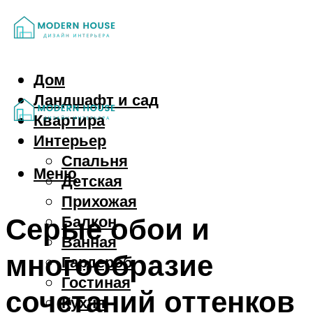
Дом
Ландшафт и сад
Квартира
Интерьер
Спальня
Меню
Детская
Прихожая
Серые обои и
Балкон
Ванная
многообразие
Гардероб
Гостиная
сочетаний оттенков
Кухня