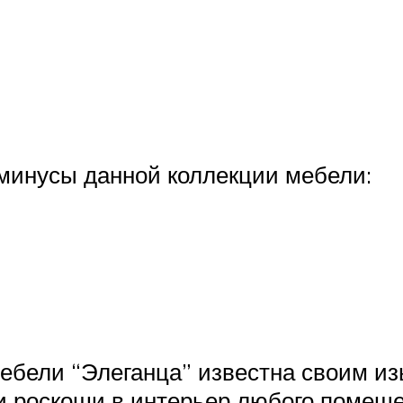
минусы данной коллекции мебели:
мебели “Элеганца” известна своим и
и роскоши в интерьер любого помеще