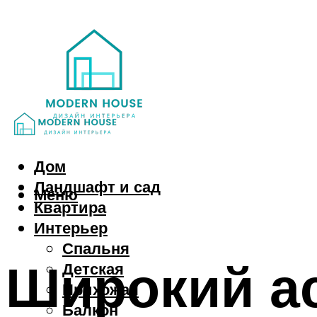
Дом
Ландшафт и сад
Меню
Квартира
Интерьер
Спальня
Широкий а
Детская
Прихожая
Балкон