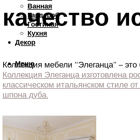
Ванная
качество и
Гардероб
Гостиная
Кухня
Декор
Меню
Коллекция мебели “Элеганца” – это
Коллекция Элеганца изготовлена р
классическом итальянском стиле от
шпона дуба.