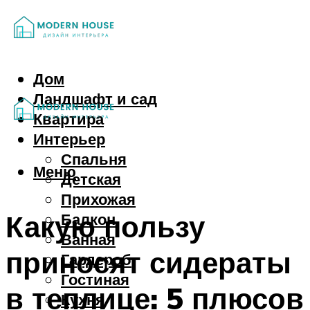
Дом
Ландшафт и сад
Квартира
Интерьер
Спальня
Меню
Детская
Прихожая
Какую пользу
Балкон
Ванная
приносят сидераты
Гардероб
Гостиная
в теплице: 5 плюсов
Кухня