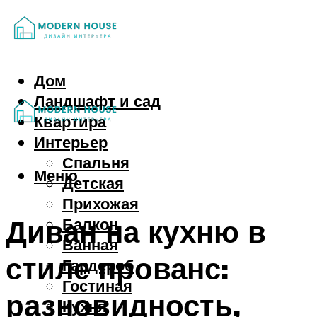
Дом
Ландшафт и сад
Квартира
Интерьер
Спальня
Меню
Детская
Прихожая
Диван на кухню в
Балкон
Ванная
стиле прованс:
Гардероб
Гостиная
разновидность,
Кухня