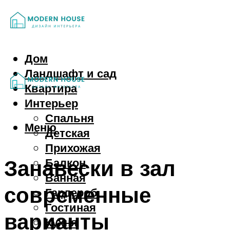
Дом
Ландшафт и сад
Квартира
Интерьер
Спальня
Меню
Детская
Прихожая
Занавески в зал
Балкон
Ванная
современные
Гардероб
Гостиная
варианты
Кухня