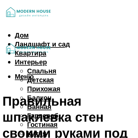
Дом
Ландшафт и сад
Квартира
Интерьер
Спальня
Меню
Детская
Прихожая
Правильная
Балкон
Ванная
шпаклевка стен
Гардероб
Гостиная
своими руками под
Кухня