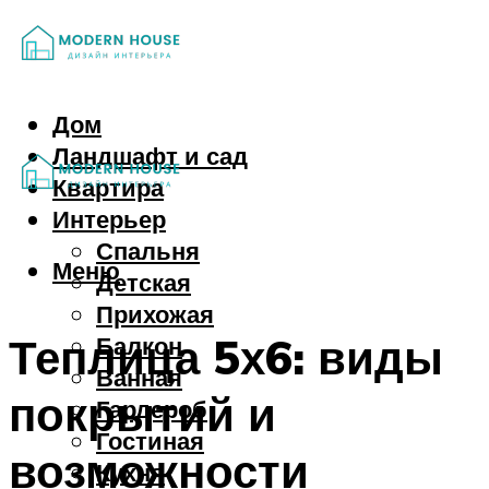
Дом
Ландшафт и сад
Квартира
Интерьер
Спальня
Меню
Детская
Прихожая
Теплица 5х6: виды
Балкон
Ванная
покрытий и
Гардероб
Гостиная
возможности
Кухня