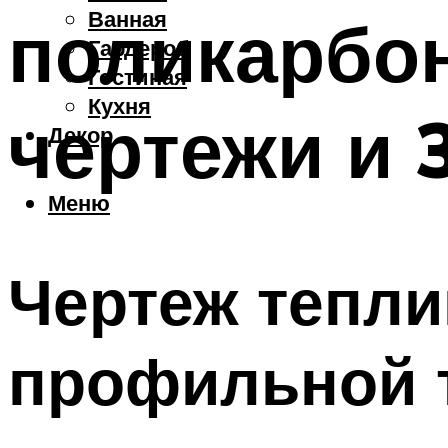
Ванная
поликарбон
Гардероб
Гостиная
Кухня
чертежи и 
Декор
Меню
Чертеж тепли
профильной т