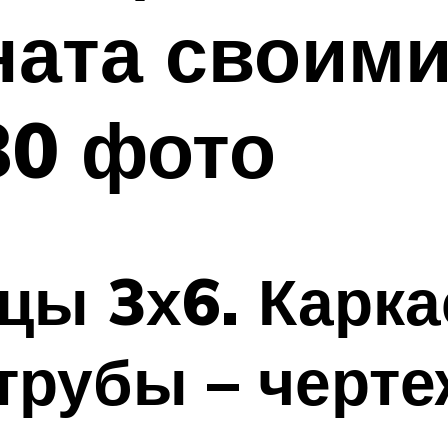
ата своими
30 фото
цы 3х6. Карка
рубы – черте