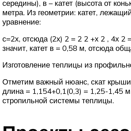
середины), в – катет (высота от кон
метра. Из геометрии: катет, лежащи
уравнение:
с=2х, отсюда (2х) 2 = 2 2 +х 2 , 4х 2 
значит, катет в = 0,58 м, отсюда о
Изготовление теплицы из профильно
Отметим важный нюанс, скат крыши 
длина = 1,154+0,1(0,3) = 1,25-1,45
стропильной системы теплицы.