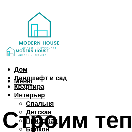
Дом
Ландшафт и сад
Меню
Квартира
Интерьер
Спальня
Строим те
Детская
Прихожая
Балкон