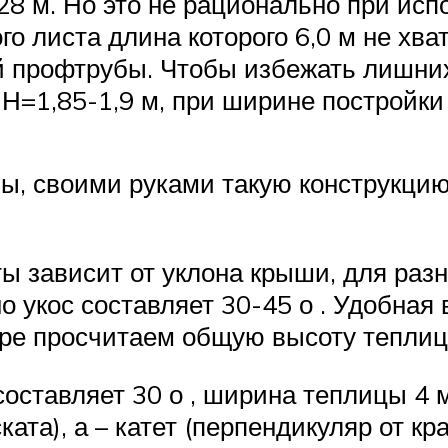
,28 м. Но это не рационально при ис
ого листа длина которого 6,0 м не хв
ой профтрубы. Чтобы избежать лишни
Н=1,85-1,9 м, при ширине постройки 
, своими руками такую конструкцию 
ы зависит от уклона крыши, для разн
но укос составляет 30-45 о . Удобная
ере просчитаем общую высоту теплиц
оставляет 30 о , ширина теплицы 4 м
 ската), а – катет (перпендикуляр от 