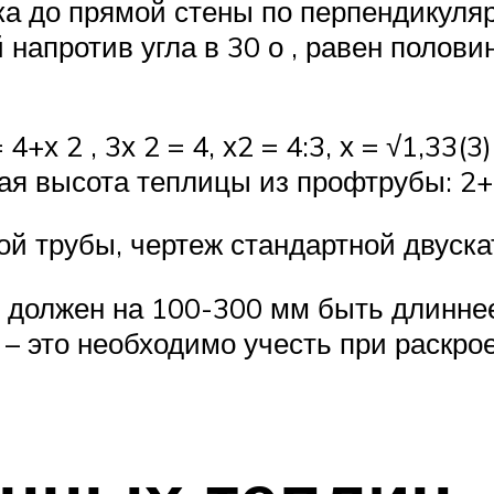
ька до прямой стены по перпендикуляру
й напротив угла в 30 о , равен полов
= 4+х 2 , 3х 2 = 4, х2 = 4:3, х = √1,33
бщая высота теплицы из профтрубы: 2+
й трубы, чертеж стандартной двуска
должен на 100-300 мм быть длиннее
 м – это необходимо учесть при раск