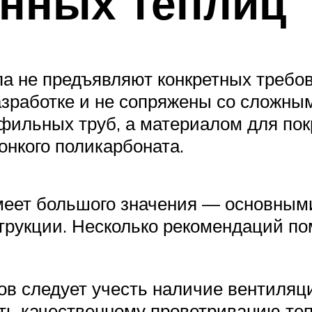
онных теплиц
па не предъявляют конкретных требов
разработке и не сопряжены со сложны
офильных труб, а материалом для по
онкого поликарбоната.
имеет большого значения — основным
трукции. Несколько рекомендаций по
зов следует учесть наличие вентиля
ать качественному проветриванию те