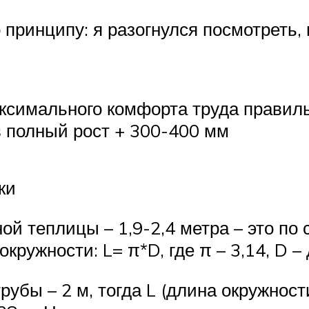
принципу: я разогнулся посмотреть, 
ксимального комфорта труда правиль
в полный рост + 300-400 мм
ки
й теплицы – 1,9-2,4 метра – это по 
ружности: L= π*D, где π – 3,14, D –
убы – 2 м, тогда L (длина окружности