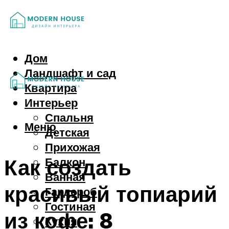
Дом
Ландшафт и сад
Квартира
Интерьер
Спальня
Меню
Детская
Прихожая
Как создать
Балкон
Ванная
красивый топиарий
Гардероб
Гостиная
из кофе: 8
Кухня