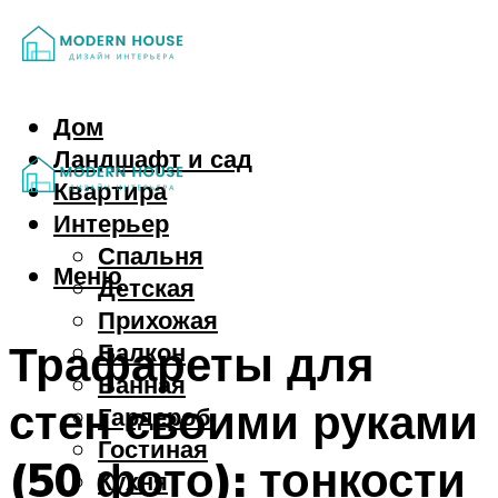
Дом
Ландшафт и сад
Квартира
Интерьер
Спальня
Меню
Детская
Прихожая
Трафареты для
Балкон
Ванная
стен своими руками
Гардероб
Гостиная
(50 фото): тонкости
Кухня