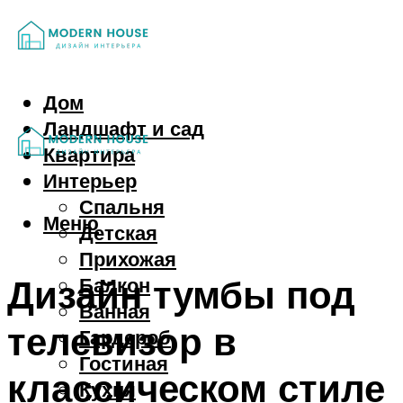
Дом
Ландшафт и сад
Квартира
Интерьер
Спальня
Меню
Детская
Прихожая
Дизайн тумбы под
Балкон
Ванная
телевизор в
Гардероб
Гостиная
классическом стиле
Кухня