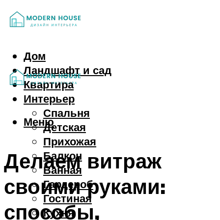
Дом
Ландшафт и сад
Квартира
Интерьер
Спальня
Меню
Детская
Прихожая
Делаем витраж
Балкон
Ванная
своими руками:
Гардероб
Гостиная
способы,
Кухня