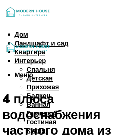
Дом
Ландшафт и сад
Квартира
Интерьер
Спальня
Меню
Детская
Прихожая
4 плюса
Балкон
Ванная
водоснабжения
Гардероб
Гостиная
частного дома из
Кухня