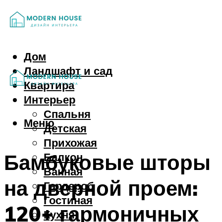
Дом
Ландшафт и сад
Квартира
Интерьер
Спальня
Меню
Детская
Прихожая
Бамбуковые шторы
Балкон
Ванная
на дверной проем:
Гардероб
Гостиная
120+ гармоничных
Кухня