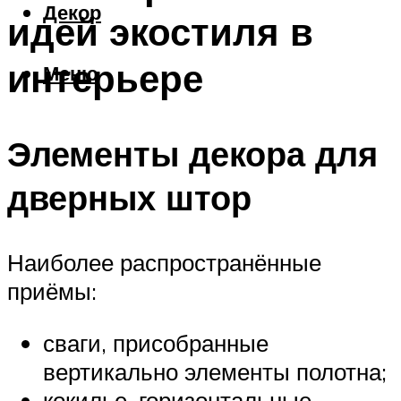
Декор
идей экостиля в
интерьере
Меню
Элементы декора для
дверных штор
Наиболее распространённые
приёмы:
сваги, присобранные
вертикально элементы полотна;
кокилье, горизонтальные