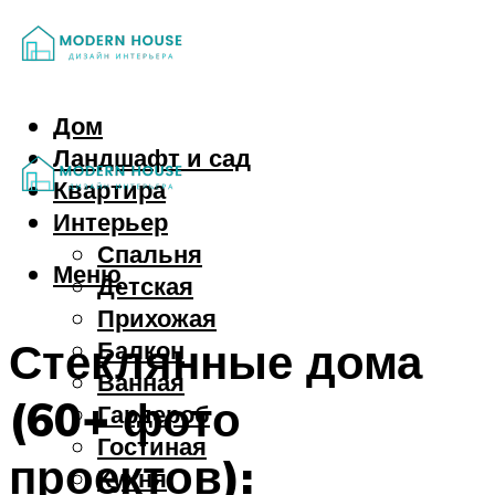
Дом
Ландшафт и сад
Квартира
Интерьер
Спальня
Меню
Детская
Прихожая
Стеклянные дома
Балкон
Ванная
(60+ фото
Гардероб
Гостиная
проектов):
Кухня