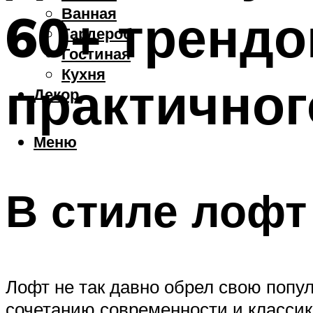
Ванная
60+ трендо
Гардероб
Гостиная
Кухня
практичног
Декор
Меню
В стиле лофт
Лофт не так давно обрел свою попу
сочетанию современности и классики