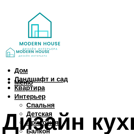
Дом
Ландшафт и сад
Меню
Квартира
Интерьер
Спальня
Дизайн кух
Детская
Прихожая
Балкон