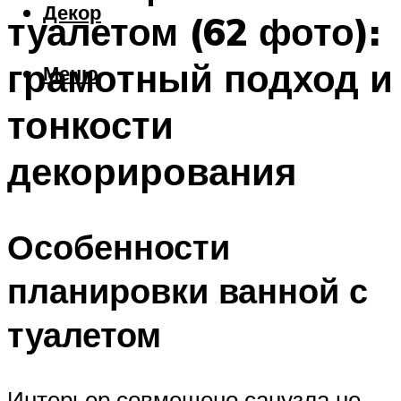
Декор
туалетом (62 фото):
грамотный подход и
Меню
тонкости
декорирования
Особенности
планировки ванной с
туалетом
Интерьер совмещено санузла не