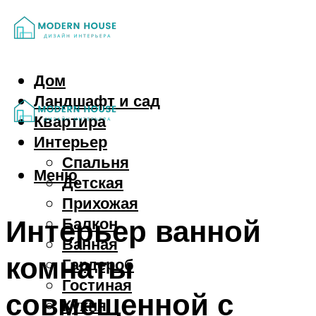
Дом
Ландшафт и сад
Квартира
Интерьер
Спальня
Меню
Детская
Прихожая
Интерьер ванной
Балкон
Ванная
комнаты
Гардероб
Гостиная
совмещенной с
Кухня