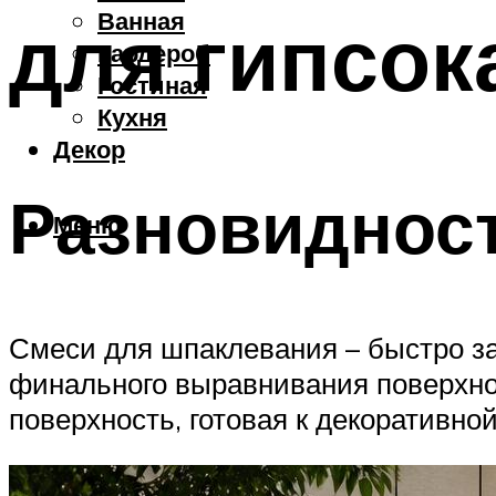
Ванная
для гипсок
Гардероб
Гостиная
Кухня
Декор
Разновиднос
Меню
Смеси для шпаклевания – быстро з
финального выравнивания поверхнос
поверхность, готовая к декоративной