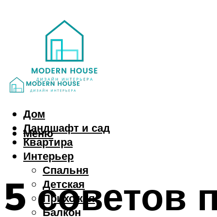
Дом
Ландшафт и сад
Меню
Квартира
Интерьер
Спальня
5 советов 
Детская
Прихожая
Балкон