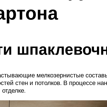
артона
ти шпаклевоч
астывающие мелкозернистые составы
тей стен и потолков. В процессе на
 отделке.